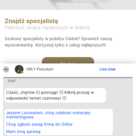
Znajdź specjalistę
Plebiscyt skupia najlepszych w branży
Szukasz specjalisty w pobliżu Ciebie? Sprawdź naszą
wyszukiwarkę. Korzystaj tylko z usług najlepszych!
Szukaj
ORŁY Florystyki
Live chat
23:57
Cześć, chętnie Ci pomogę! 🙂 Kliknij proszę w
odpowiedni temat rozmowy! 🙂
Organizator plebiscytu
Plebiscyt
Kontakt
Jestem Laureatem, chcę odebrać materiały
Bright Side Solutions sp. z o.
Laureaci
Kontakt
marketingowe
o. sp. k.
Lista
ul. Ruska 22
wszystkich
Chcę zgłosić swoją firmę do Orłów
Wrocław 50-079
Laureatów
Mam inną sprawę
KRS 0000749100 | Regon
Zasady
381313360 | NIP 8943132676
Regulamin