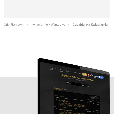
Orły Florystyki
Kwiaciarnie - Warszawa
Casablanka Kwiaciarnia