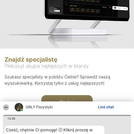
Znajdź specjalistę
Plebiscyt skupia najlepszych w branży
Szukasz specjalisty w pobliżu Ciebie? Sprawdź naszą
wyszukiwarkę. Korzystaj tylko z usług najlepszych!
Szukaj
ORŁY Florystyki
Live chat
13:45
Cześć, chętnie Ci pomogę! 🙂 Kliknij proszę w