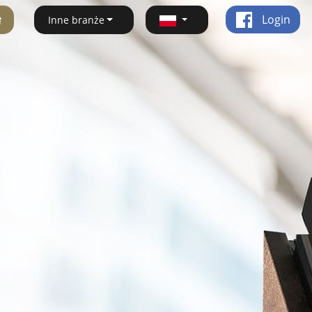
ę
Login
Inne branże