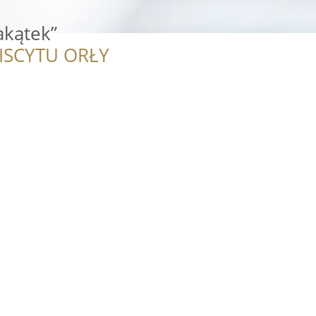
akątek”
ISCYTU ORŁY