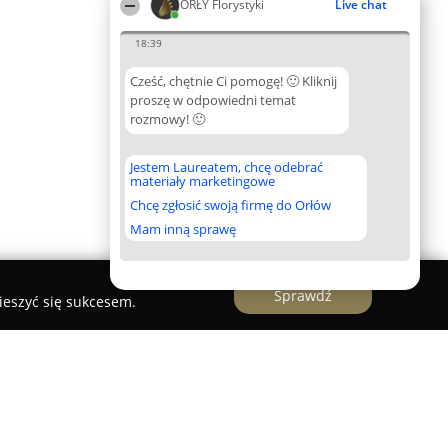
ORŁY Florystyki
Live chat
18:39
Cześć, chętnie Ci pomogę! 🙂 Kliknij
proszę w odpowiedni temat
rozmowy! 🙂
Jestem Laureatem, chcę odebrać
materiały marketingowe
Chcę zgłosić swoją firmę do Orłów
Mam inną sprawę
Sprawdź
ieszyć się sukcesem.