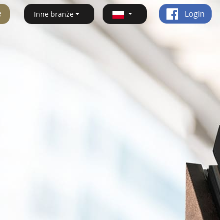
ę
Login
Inne branże