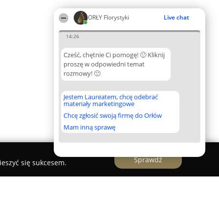
ORŁY Florystyki
Live chat
14:26
Cześć, chętnie Ci pomogę! 🙂 Kliknij
proszę w odpowiedni temat
rozmowy! 🙂
Jestem Laureatem, chcę odebrać
materiały marketingowe
Chcę zgłosić swoją firmę do Orłów
Mam inną sprawę
Sprawdź
ieszyć się sukcesem.