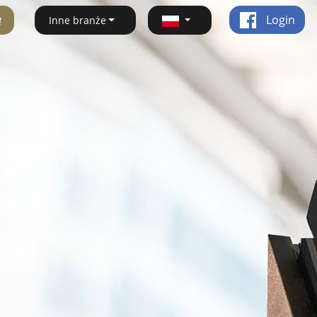
ę
Login
Inne branże