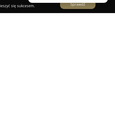
Sprawdź
ieszyć się sukcesem.
ajduje się w Warszawie przy ulicy Górczewskiej
styczne z indywidualnym podejściem do każdego
ceniana kwiaciarnia, która wyróżnia się
atowymi, zwracającymi uwagę świeżością i
żona przez panią Ewę, znaną z pasji, szerokiej
awia, że każda przygotowana wiązanka czy bukiet
tyczne.
ją profesjonalizm oraz dbałość o szczegóły,
kompozycji idealnych na różnorodne okazje. Firma
 niepowtarzalnych aranżacji, obejmujących