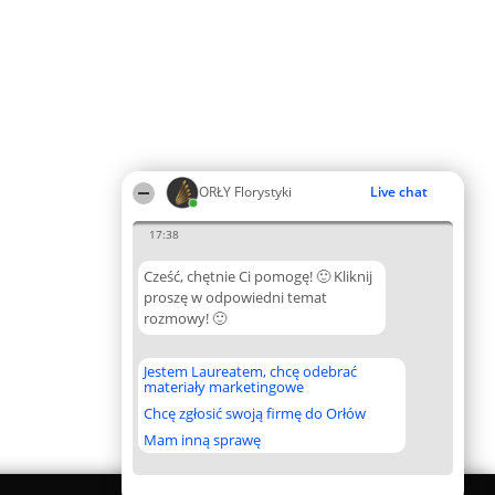
ORŁY Florystyki
Live chat
17:38
Cześć, chętnie Ci pomogę! 🙂 Kliknij
proszę w odpowiedni temat
rozmowy! 🙂
Jestem Laureatem, chcę odebrać
materiały marketingowe
Chcę zgłosić swoją firmę do Orłów
Mam inną sprawę