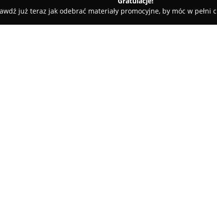
Gratulacje!
awdź już teraz jak odebrać materiały promocyjne, by móc w pełni c
ciarnia Ewa Dzikowska
O firmie:
Kwiaciarnia Ewa Dzikowska
zn
176 i łączy umiejętności flory
zamówienia. Jest to lokalnie do
oryginalnymi kompozycjami kwi
Pokaż więcej >>
estetycznym wykończeniem. Zało
wiedzy oraz talentu, firma spr
stanowi wyjątkowe dzieło florys
Klientom szczególnie odpowiada
które pozwalają na tworzenie 
rozpoznawana jest z realizacji