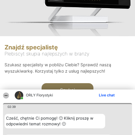
Znajdź specjalistę
Plebiscyt skupia najlepszych w branży
Szukasz specjalisty w pobliżu Ciebie? Sprawdź naszą
wyszukiwarkę. Korzystaj tylko z usług najlepszych!
Szukaj
ORŁY Florystyki
Live chat
02:39
Cześć, chętnie Ci pomogę! 🙂 Kliknij proszę w
odpowiedni temat rozmowy! 🙂
Organizator plebiscytu
Plebiscyt
Kontakt