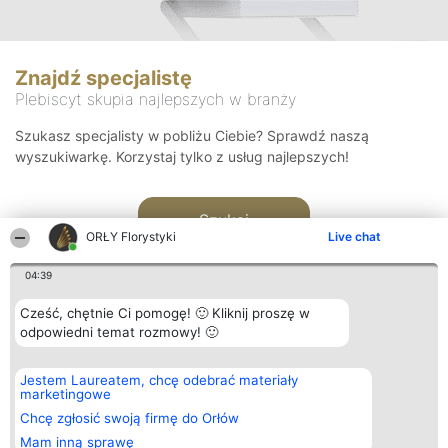
Znajdź specjalistę
Plebiscyt skupia najlepszych w branży
Szukasz specjalisty w pobliżu Ciebie? Sprawdź naszą
wyszukiwarkę. Korzystaj tylko z usług najlepszych!
Szukaj
ORŁY Florystyki
Live chat
04:39
Cześć, chętnie Ci pomogę! 🙂 Kliknij proszę w
odpowiedni temat rozmowy! 🙂
Organizator plebiscytu
Plebiscyt
Kontakt
Jestem Laureatem, chcę odebrać materiały
Bright Side Solutions sp. z o.
Laureaci
Kontakt
marketingowe
o. sp. k.
Lista
ul. Ruska 22
wszystkich
Chcę zgłosić swoją firmę do Orłów
Wrocław 50-079
Laureatów
Mam inną sprawę
KRS 0000749100 | Regon
Zasady