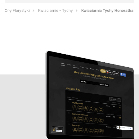
Orły Florystyki
Kwiaciarnie - Tychy
Kwiaciarnia Tychy Honoratka