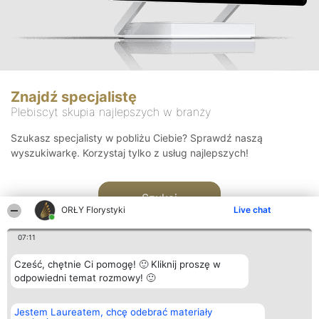
Znajdź specjalistę
Plebiscyt skupia najlepszych w branży
Szukasz specjalisty w pobliżu Ciebie? Sprawdź naszą
wyszukiwarkę. Korzystaj tylko z usług najlepszych!
Szukaj
ORŁY Florystyki
Live chat
07:11
Cześć, chętnie Ci pomogę! 🙂 Kliknij proszę w
odpowiedni temat rozmowy! 🙂
Organizator plebiscytu
Plebiscyt
Kontakt
Jestem Laureatem, chcę odebrać materiały
Bright Side Solutions sp. z o.
Laureaci
Kontakt