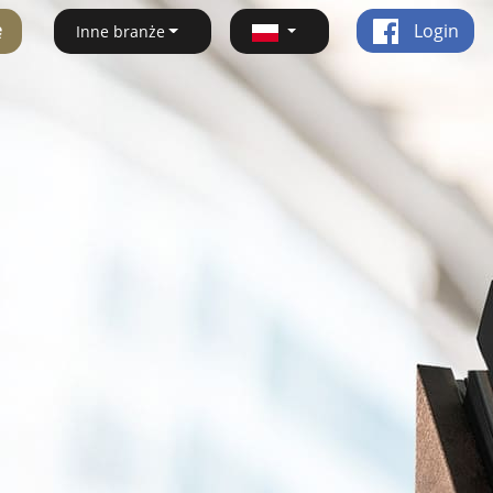
ę
Login
Inne branże