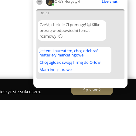
ORŁY Florystyki
Live chat
09:51
Cześć, chętnie Ci pomogę! 🙂 Kliknij
proszę w odpowiedni temat
rozmowy! 🙂
Jestem Laureatem, chcę odebrać
materiały marketingowe
Chcę zgłosić swoją firmę do Orłów
Mam inną sprawę
Sprawdź
ieszyć się sukcesem.