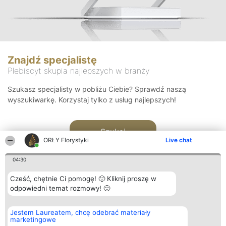
Znajdź specjalistę
Plebiscyt skupia najlepszych w branży
Szukasz specjalisty w pobliżu Ciebie? Sprawdź naszą
wyszukiwarkę. Korzystaj tylko z usług najlepszych!
Szukaj
ORŁY Florystyki
Live chat
04:30
Cześć, chętnie Ci pomogę! 🙂 Kliknij proszę w
odpowiedni temat rozmowy! 🙂
Organizator plebiscytu
Plebiscyt
Kontakt
Jestem Laureatem, chcę odebrać materiały
Bright Side Solutions sp. z o.
Laureaci
Kontakt
marketingowe
o. sp. k.
Lista