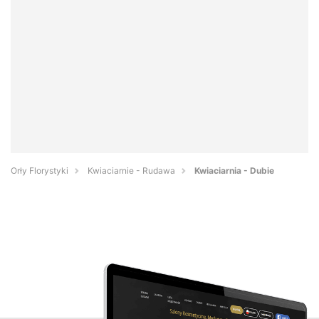
Orły Florystyki
Kwiaciarnie - Rudawa
Kwiaciarnia - Dubie