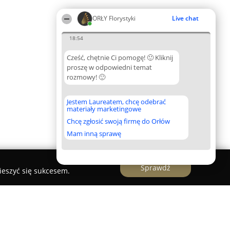
ORŁY Florystyki
Live chat
18:54
Cześć, chętnie Ci pomogę! 🙂 Kliknij
proszę w odpowiedni temat
rozmowy! 🙂
Jestem Laureatem, chcę odebrać
materiały marketingowe
Chcę zgłosić swoją firmę do Orłów
Mam inną sprawę
Sprawdź
ieszyć się sukcesem.