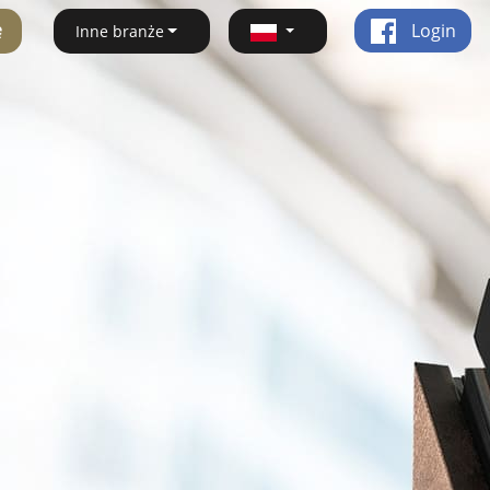
ę
Login
Inne branże