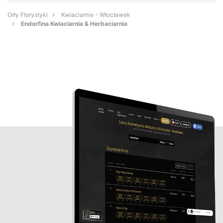
Orły Florystyki
Kwiaciarnie - Włocławek
Endorfina Kwiaciarnia & Herbaciarnia