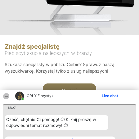
Znajdź specjalistę
Plebiscyt skupia najlepszych w branży
Szukasz specjalisty w pobliżu Ciebie? Sprawdź naszą
wyszukiwarkę. Korzystaj tylko z usług najlepszych!
Szukaj
ORŁY Florystyki
Live chat
18:27
Cześć, chętnie Ci pomogę! 🙂 Kliknij proszę w
odpowiedni temat rozmowy! 🙂
Organizator plebiscytu
Plebiscyt
Kontakt