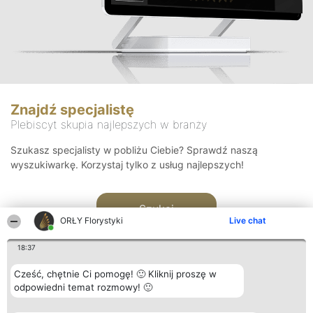
Znajdź specjalistę
Plebiscyt skupia najlepszych w branży
Szukasz specjalisty w pobliżu Ciebie? Sprawdź naszą
wyszukiwarkę. Korzystaj tylko z usług najlepszych!
Szukaj
ORŁY Florystyki
Live chat
18:37
Cześć, chętnie Ci pomogę! 🙂 Kliknij proszę w
odpowiedni temat rozmowy! 🙂
Organizator plebiscytu
Plebiscyt
Kontakt