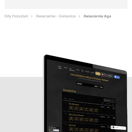
Orły Florystyki
Kwiaciarnie - Gomunice
Kwiaciarnia Aga