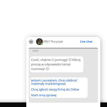
ORŁY Florystyki
Live chat
14:31
Cześć, chętnie Ci pomogę! 🙂 Kliknij
proszę w odpowiedni temat
rozmowy! 🙂
Jestem Laureatem, chcę odebrać
materiały marketingowe
Chcę zgłosić swoją firmę do Orłów
Mam inną sprawę