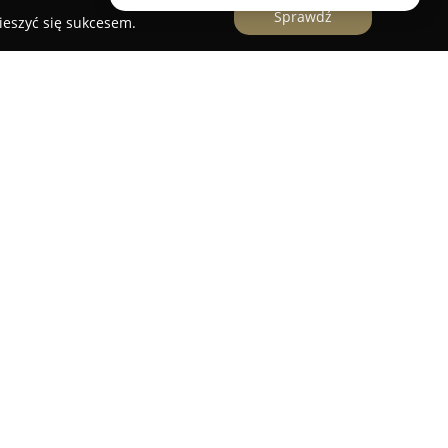
Sprawdź
ieszyć się sukcesem.
Land
z Poniatowej działa w branży florystyki od
jąc doświadczenie, które przekłada się na
ycji kwiatowych. Zespół łączy praktyczną wiedzę
 zakresie aranżacji, a każde zlecenie
m podejściem i szczególną troską o detale.
bejmują wykonywanie dekoracji indywidualnie
tów, co pozwala realizować nawet nietypowe
adczenie umożliwia kompleksową obsługę w
ch, przestrzeni plenerowych, kościołów czy