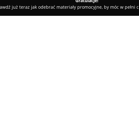
Gratulacje!
awdź już teraz jak odebrać materiały promocyjne, by móc w pełni c
ciarnia u Majowej Green Land
O firmie:
Kwiaciarnia u Majowej Green 
ponad dwudziestu lat, zdobywa
realizację oryginalnych kompoz
z nowoczesnymi rozwiązaniami w
Pokaż więcej >>
traktowane jest z indywidualny
Główne obszary działalności o
dopasowanych do potrzeb klien
pomysły na wydarzenia.
Wypracowane przez lata doświ
zakresie dekoracji sal weselny