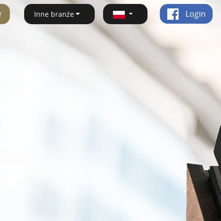
ę
Login
Inne branże