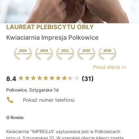
LAUREAT PLEBISCYTU ORŁY
Kwiaciarnia Impresja Polkowice
Pokaż więcej >>
8.4
(31)
Polkowice, Sztygarska 1d
Pokaż numer telefonu
O firmie:
Kwiaciarnia "IMPRESJA" usytuowana jest w Polkowicach
przy ul. Sztygarskiej 1D. W szerokiej ofercie klienci znajdą