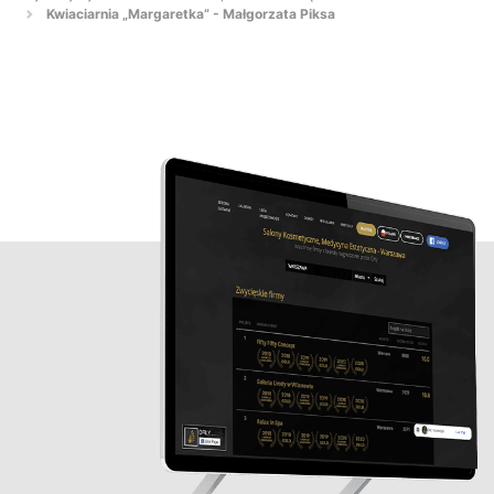
Kwiaciarnia „Margaretka” - Małgorzata Piksa