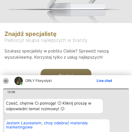
Znajdź specjalistę
Plebiscyt skupia najlepszych w branży
Szukasz specjalisty w pobliżu Ciebie? Sprawdź naszą
wyszukiwarkę. Korzystaj tylko z usług najlepszych!
Szukaj
ORŁY Florystyki
Live chat
10:08
Cześć, chętnie Ci pomogę! 🙂 Kliknij proszę w
odpowiedni temat rozmowy! 🙂
Organizator plebiscytu
Plebiscyt
Kontakt
Jestem Laureatem, chcę odebrać materiały
Bright Side Solutions sp. z o.
Laureaci
Kontakt
marketingowe
o. sp. k.
Lista