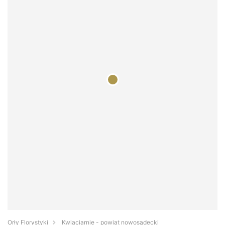
Orły Florystyki
Kwiaciarnie - powiat nowosądecki