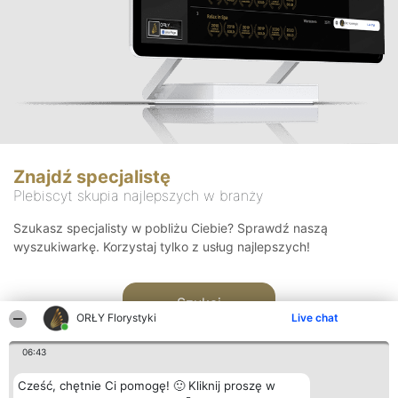
Znajdź specjalistę
Plebiscyt skupia najlepszych w branży
Szukasz specjalisty w pobliżu Ciebie? Sprawdź naszą
wyszukiwarkę. Korzystaj tylko z usług najlepszych!
Szukaj
ORŁY Florystyki
Live chat
06:43
Cześć, chętnie Ci pomogę! 🙂 Kliknij proszę w