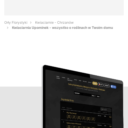
Orły Florystyki
Kwiaciarnie - Chrzanów
Kwiaciarnia Upominek - wszystko o roślinach w Twoim domu