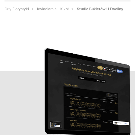
Orły Florystyki
Kwiaciarnie - Kikół
Studio Bukietów U Eweliny