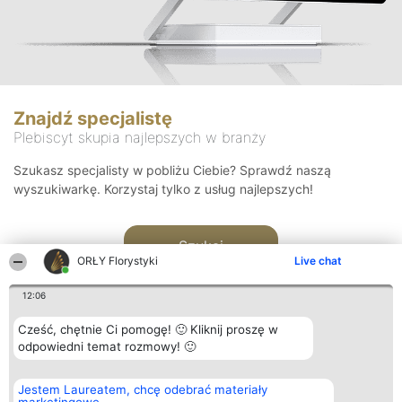
Znajdź specjalistę
Plebiscyt skupia najlepszych w branży
Szukasz specjalisty w pobliżu Ciebie? Sprawdź naszą
wyszukiwarkę. Korzystaj tylko z usług najlepszych!
Szukaj
ORŁY Florystyki
Live chat
12:06
Cześć, chętnie Ci pomogę! 🙂 Kliknij proszę w
odpowiedni temat rozmowy! 🙂
Organizator plebiscytu
Plebiscyt
Kontakt
Jestem Laureatem, chcę odebrać materiały
Bright Side Solutions sp. z o.
Laureaci
Kontakt