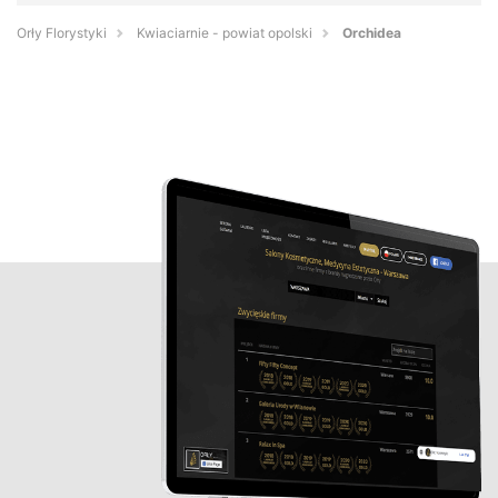
Orły Florystyki
Kwiaciarnie - powiat opolski
Orchidea