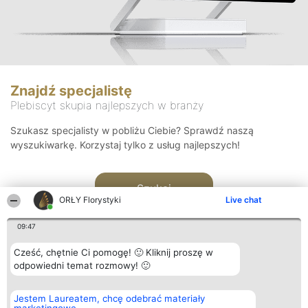
Znajdź specjalistę
Plebiscyt skupia najlepszych w branży
Szukasz specjalisty w pobliżu Ciebie? Sprawdź naszą
wyszukiwarkę. Korzystaj tylko z usług najlepszych!
Szukaj
ORŁY Florystyki
Live chat
09:47
Cześć, chętnie Ci pomogę! 🙂 Kliknij proszę w
odpowiedni temat rozmowy! 🙂
Organizator plebiscytu
Plebiscyt
Kontakt
Jestem Laureatem, chcę odebrać materiały
Bright Side Solutions sp. z o.
Laureaci
Kontakt