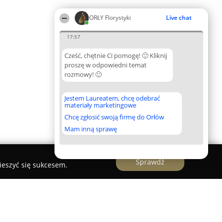
ORŁY Florystyki
Live chat
17:57
Cześć, chętnie Ci pomogę! 🙂 Kliknij
proszę w odpowiedni temat
rozmowy! 🙂
Jestem Laureatem, chcę odebrać
materiały marketingowe
Chcę zgłosić swoją firmę do Orłów
Mam inną sprawę
Sprawdź
ieszyć się sukcesem.