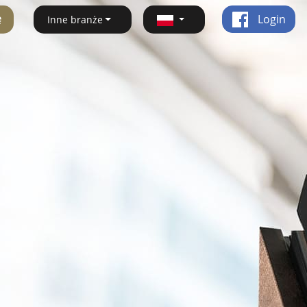
ę
Login
Inne branże