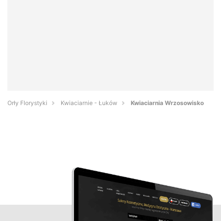
Orły Florystyki
Kwiaciarnie - Łuków
Kwiaciarnia Wrzosowisko