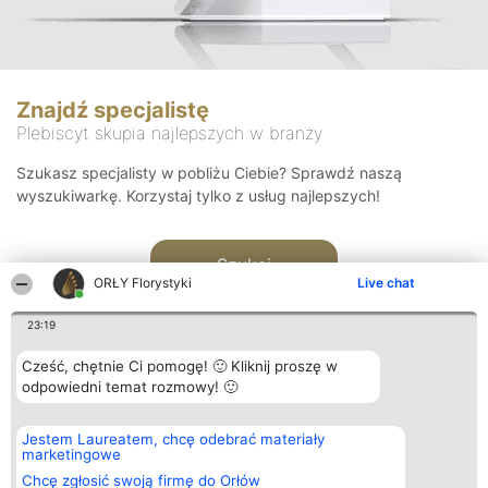
Znajdź specjalistę
Plebiscyt skupia najlepszych w branży
Szukasz specjalisty w pobliżu Ciebie? Sprawdź naszą
wyszukiwarkę. Korzystaj tylko z usług najlepszych!
Szukaj
ORŁY Florystyki
Live chat
23:19
Cześć, chętnie Ci pomogę! 🙂 Kliknij proszę w
odpowiedni temat rozmowy! 🙂
Organizator plebiscytu
Plebiscyt
Kontakt
Jestem Laureatem, chcę odebrać materiały
Bright Side Solutions sp. z o.
Laureaci
Kontakt
marketingowe
o. sp. k.
Lista
ul. Ruska 22
wszystkich
Chcę zgłosić swoją firmę do Orłów