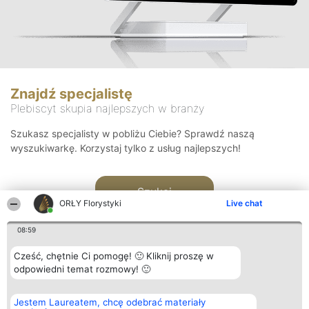
Znajdź specjalistę
Plebiscyt skupia najlepszych w branży
Szukasz specjalisty w pobliżu Ciebie? Sprawdź naszą
wyszukiwarkę. Korzystaj tylko z usług najlepszych!
Szukaj
ORŁY Florystyki
Live chat
08:59
Cześć, chętnie Ci pomogę! 🙂 Kliknij proszę w
odpowiedni temat rozmowy! 🙂
Organizator plebiscytu
Plebiscyt
Kontakt
Jestem Laureatem, chcę odebrać materiały
Bright Side Solutions sp. z o.
Laureaci
Kontakt