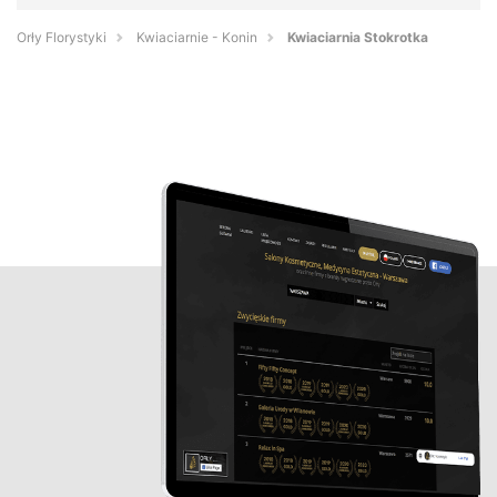
Orły Florystyki
Kwiaciarnie - Konin
Kwiaciarnia Stokrotka