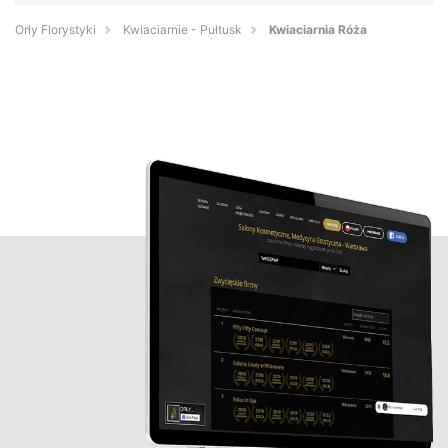
Orły Florystyki
Kwiaciarnie - Pułtusk
Kwiaciarnia Róża