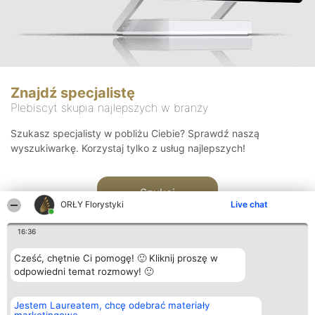
Znajdź specjalistę
Plebiscyt skupia najlepszych w branży
Szukasz specjalisty w pobliżu Ciebie? Sprawdź naszą
wyszukiwarkę. Korzystaj tylko z usług najlepszych!
Szukaj
ORŁY Florystyki
Live chat
16:36
Cześć, chętnie Ci pomogę! 🙂 Kliknij proszę w
odpowiedni temat rozmowy! 🙂
Organizator plebiscytu
Plebiscyt
Kontakt
Jestem Laureatem, chcę odebrać materiały
Bright Side Solutions sp. z o.
Laureaci
Kontakt