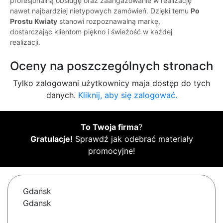
profesjonalną obsługę oraz zaangażowanie w realizację
nawet najbardziej nietypowych zamówień. Dzięki temu
Po
Prostu Kwiaty
stanowi rozpoznawalną markę,
dostarczając klientom piękno i świeżość w każdej
realizacji.
Oceny na poszczególnych stronach
Tylko zalogowani użytkownicy maja dostęp do tych
danych.
Kliknij, aby się zalogować.
To Twoja firma
?
Gratulacje!
Sprawdź jak odebrać materiały
promocyjne!
Gdańsk
Gdansk