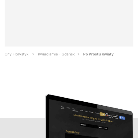
Orły Florystyki
Kwiaciarnie - Gdańsk
Po Prostu Kwiaty