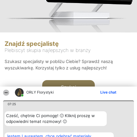
Znajdź specjalistę
Plebiscyt skupia najlepszych w branży
Szukasz specjalisty w pobliżu Ciebie? Sprawdź naszą
wyszukiwarkę. Korzystaj tylko z usług najlepszych!
Szukaj
ORŁY Florystyki
Live chat
07:25
Cześć, chętnie Ci pomogę! 🙂 Kliknij proszę w
odpowiedni temat rozmowy! 🙂
Organizator plebiscytu
Plebiscyt
Kontakt
Jestem Laureatem, chcę odebrać materiały
Bright Side Solutions sp. z o.
Laureaci
Kontakt