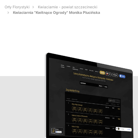
Orły Florystyki
Kwiaciarnie - powiat szczecinecki
Kwiaciarnia "Kwitnące Ogrody" Monika Plucińska