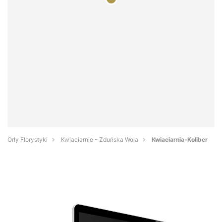
Orły Florystyki
Kwiaciarnie - Zduńska Wola
Kwiaciarnia-Koliber