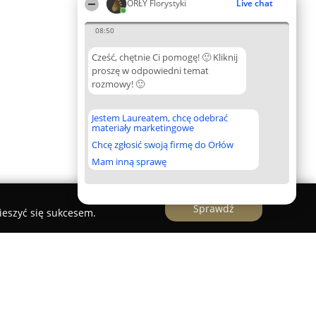
ORŁY Florystyki
Live chat
08:50
Cześć, chętnie Ci pomogę! 🙂 Kliknij
proszę w odpowiedni temat
rozmowy! 🙂
Jestem Laureatem, chcę odebrać
materiały marketingowe
Chcę zgłosić swoją firmę do Orłów
Mam inną sprawę
Sprawdź
ieszyć się sukcesem.