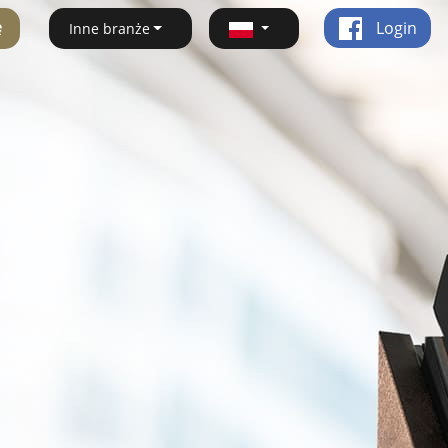
ę
Login
Inne branże