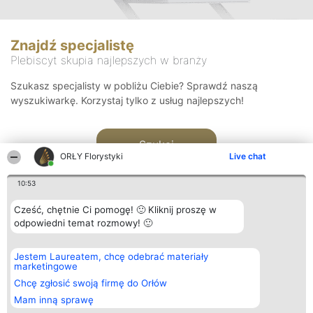
Znajdź specjalistę
Plebiscyt skupia najlepszych w branży
Szukasz specjalisty w pobliżu Ciebie? Sprawdź naszą
wyszukiwarkę. Korzystaj tylko z usług najlepszych!
Szukaj
ORŁY Florystyki
Live chat
10:53
Cześć, chętnie Ci pomogę! 🙂 Kliknij proszę w
odpowiedni temat rozmowy! 🙂
Organizator plebiscytu
Plebiscyt
Kontakt
Jestem Laureatem, chcę odebrać materiały
Bright Side Solutions sp. z o.
Laureaci
Kontakt
marketingowe
o. sp. k.
Lista
ul. Ruska 22
wszystkich
Chcę zgłosić swoją firmę do Orłów
Wrocław 50-079
Laureatów
Mam inną sprawę
KRS 0000749100 | Regon
Zasady
381313360 | NIP 8943132676
Regulamin