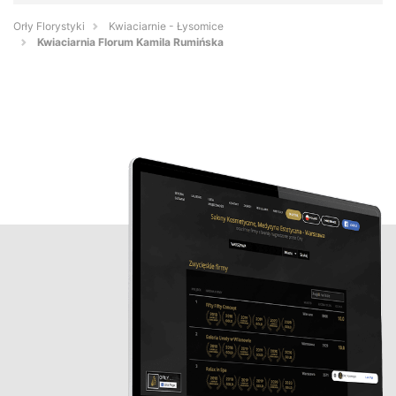
Orły Florystyki
Kwiaciarnie - Łysomice
Kwiaciarnia Florum Kamila Rumińska