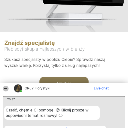
Znajdź specjalistę
Plebiscyt skupia najlepszych w branży
Szukasz specjalisty w pobliżu Ciebie? Sprawdź naszą
wyszukiwarkę. Korzystaj tylko z usług najlepszych!
Szukaj
ORŁY Florystyki
Live chat
20:37
Cześć, chętnie Ci pomogę! 🙂 Kliknij proszę w
odpowiedni temat rozmowy! 🙂
Organizator plebiscytu
Plebiscyt
Kontakt