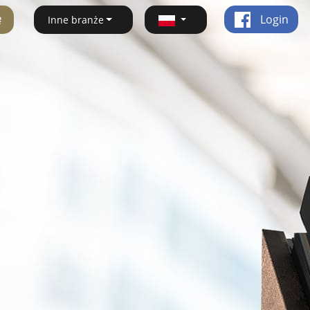
ę
Login
Inne branże