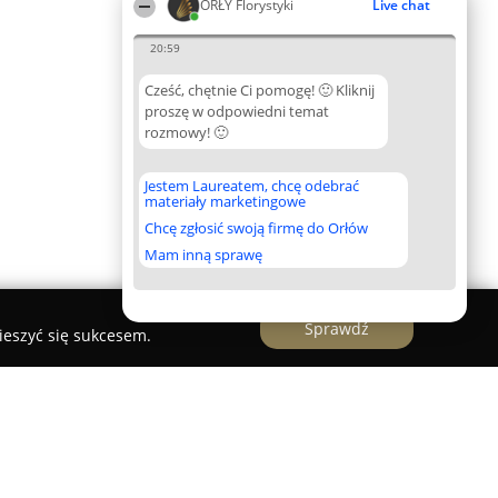
ORŁY Florystyki
Live chat
20:59
Cześć, chętnie Ci pomogę! 🙂 Kliknij
proszę w odpowiedni temat
rozmowy! 🙂
Jestem Laureatem, chcę odebrać
materiały marketingowe
Chcę zgłosić swoją firmę do Orłów
Mam inną sprawę
Sprawdź
ieszyć się sukcesem.