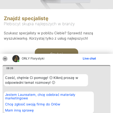
Znajdź specjalistę
Plebiscyt skupia najlepszych w branży
Szukasz specjalisty w pobliżu Ciebie? Sprawdź naszą
wyszukiwarkę. Korzystaj tylko z usług najlepszych!
Szukaj
ORŁY Florystyki
Live chat
08:26
Cześć, chętnie Ci pomogę! 🙂 Kliknij proszę w
odpowiedni temat rozmowy! 🙂
Organizator plebiscytu
Plebiscyt
Kontakt
Jestem Laureatem, chcę odebrać materiały
Bright Side Solutions sp. z o.
Laureaci
Kontakt
marketingowe
o. sp. k.
Lista
ul. Ruska 22
wszystkich
Chcę zgłosić swoją firmę do Orłów
Wrocław 50-079
Laureatów
Mam inną sprawę
KRS 0000749100 | Regon
Zasady