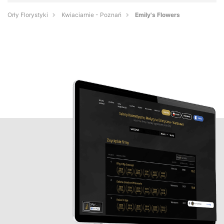
Orły Florystyki
Kwiaciarnie - Poznań
Emily's Flowers