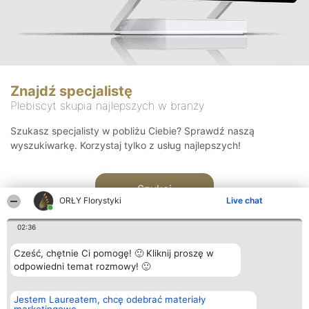
Znajdź specjalistę
Plebiscyt skupia najlepszych w branży
Szukasz specjalisty w pobliżu Ciebie? Sprawdź naszą
wyszukiwarkę. Korzystaj tylko z usług najlepszych!
Szukaj
ORŁY Florystyki
Live chat
02:36
Cześć, chętnie Ci pomogę! 🙂 Kliknij proszę w
odpowiedni temat rozmowy! 🙂
Organizator plebiscytu
Plebiscyt
Kontakt
Jestem Laureatem, chcę odebrać materiały
Bright Side Solutions sp. z o.
Laureaci
Kontakt