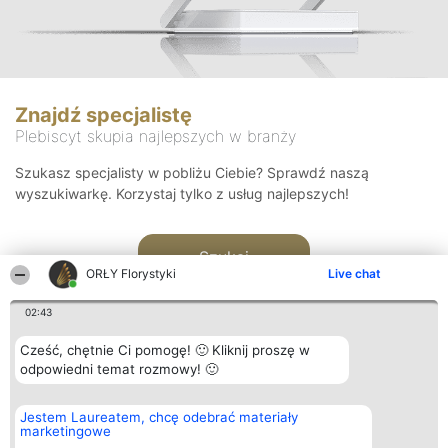
Znajdź specjalistę
Plebiscyt skupia najlepszych w branży
Szukasz specjalisty w pobliżu Ciebie? Sprawdź naszą
wyszukiwarkę. Korzystaj tylko z usług najlepszych!
Szukaj
ORŁY Florystyki
Live chat
02:43
Cześć, chętnie Ci pomogę! 🙂 Kliknij proszę w
odpowiedni temat rozmowy! 🙂
Organizator plebiscytu
Plebiscyt
Kontakt
Jestem Laureatem, chcę odebrać materiały
Bright Side Solutions sp. z o.
Laureaci
Kontakt
marketingowe
o. sp. k.
Lista