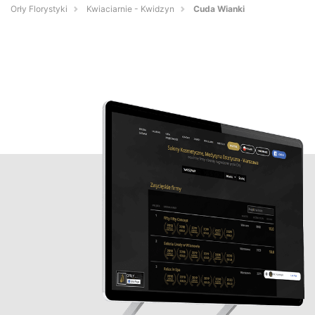
Orły Florystyki
Kwiaciarnie - Kwidzyn
Cuda Wianki