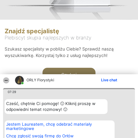
Znajdź specjalistę
Plebiscyt skupia najlepszych w branży
Szukasz specjalisty w pobliżu Ciebie? Sprawdź naszą
wyszukiwarkę. Korzystaj tylko z usług najlepszych!
Szukaj
ORŁY Florystyki
Live chat
07:29
Cześć, chętnie Ci pomogę! 🙂 Kliknij proszę w
odpowiedni temat rozmowy! 🙂
Organizator plebiscytu
Plebiscyt
Kontakt
Jestem Laureatem, chcę odebrać materiały
Bright Side Solutions sp. z o.
Laureaci
Kontakt
marketingowe
o. sp. k.
Lista
ul. Ruska 22
wszystkich
Chcę zgłosić swoją firmę do Orłów