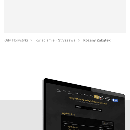
Orły Florystyki
Kwiaciarnie - Stryszawa
Różany Zakątek