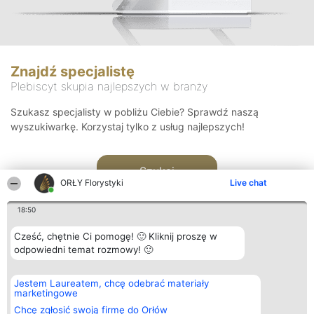
Znajdź specjalistę
Plebiscyt skupia najlepszych w branży
Szukasz specjalisty w pobliżu Ciebie? Sprawdź naszą
wyszukiwarkę. Korzystaj tylko z usług najlepszych!
Szukaj
ORŁY Florystyki
Live chat
18:50
Cześć, chętnie Ci pomogę! 🙂 Kliknij proszę w
odpowiedni temat rozmowy! 🙂
Organizator plebiscytu
Plebiscyt
Kontakt
Jestem Laureatem, chcę odebrać materiały
Bright Side Solutions sp. z o.
Laureaci
Kontakt
marketingowe
o. sp. k.
Lista
ul. Ruska 22
wszystkich
Chcę zgłosić swoją firmę do Orłów