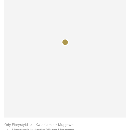
Orły Florystyki
Kwiaciarnie - Mrągowo
Hurtownia kwiatów Blixten Mrągowo