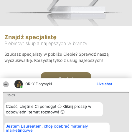
Znajdź specjalistę
Plebiscyt skupia najlepszych w branży
Szukasz specjalisty w pobliżu Ciebie? Sprawdź naszą
wyszukiwarkę. Korzystaj tylko z usług najlepszych!
Szukaj
ORŁY Florystyki
Live chat
15:05
Cześć, chętnie Ci pomogę! 🙂 Kliknij proszę w
odpowiedni temat rozmowy! 🙂
Organizator plebiscytu
Plebiscyt
Kontakt
Jestem Laureatem, chcę odebrać materiały
Bright Side Solutions sp. z o.
Laureaci
Kontakt
marketingowe
o. sp. k.
Lista