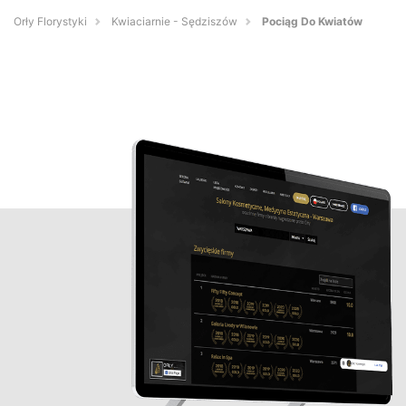
Orły Florystyki
Kwiaciarnie - Sędziszów
Pociąg Do Kwiatów