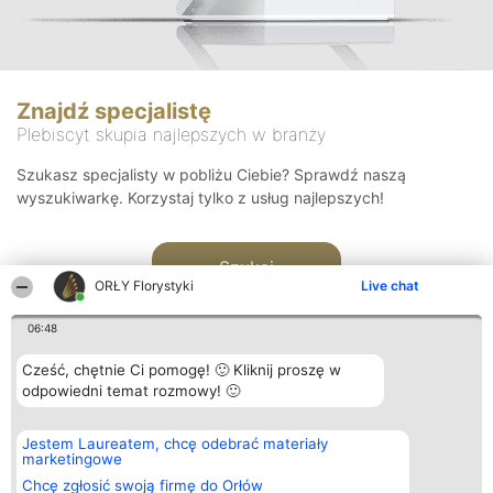
Znajdź specjalistę
Plebiscyt skupia najlepszych w branży
Szukasz specjalisty w pobliżu Ciebie? Sprawdź naszą
wyszukiwarkę. Korzystaj tylko z usług najlepszych!
Szukaj
ORŁY Florystyki
Live chat
06:48
Cześć, chętnie Ci pomogę! 🙂 Kliknij proszę w
odpowiedni temat rozmowy! 🙂
Organizator plebiscytu
Plebiscyt
Kontakt
Jestem Laureatem, chcę odebrać materiały
Bright Side Solutions sp. z o.
Laureaci
Kontakt
marketingowe
o. sp. k.
Lista
ul. Ruska 22
wszystkich
Chcę zgłosić swoją firmę do Orłów