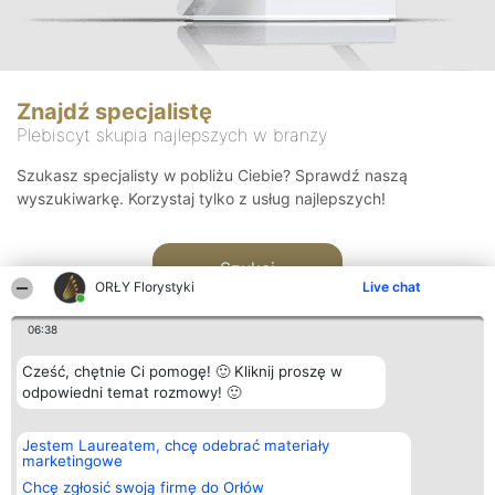
Znajdź specjalistę
Plebiscyt skupia najlepszych w branży
Szukasz specjalisty w pobliżu Ciebie? Sprawdź naszą
wyszukiwarkę. Korzystaj tylko z usług najlepszych!
Szukaj
ORŁY Florystyki
Live chat
06:38
Cześć, chętnie Ci pomogę! 🙂 Kliknij proszę w
odpowiedni temat rozmowy! 🙂
Organizator plebiscytu
Plebiscyt
Kontakt
Jestem Laureatem, chcę odebrać materiały
Bright Side Solutions sp. z o.
Laureaci
Kontakt
marketingowe
o. sp. k.
Lista
ul. Ruska 22
wszystkich
Chcę zgłosić swoją firmę do Orłów