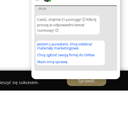
09:30
Cześć, chętnie Ci pomogę! 🙂 Kliknij
proszę w odpowiedni temat
rozmowy! 🙂
Jestem Laureatem, chcę odebrać
materiały marketingowe
Chcę zgłosić swoją firmę do Orłów
Mam inną sprawę
Sprawdź
ieszyć się sukcesem.