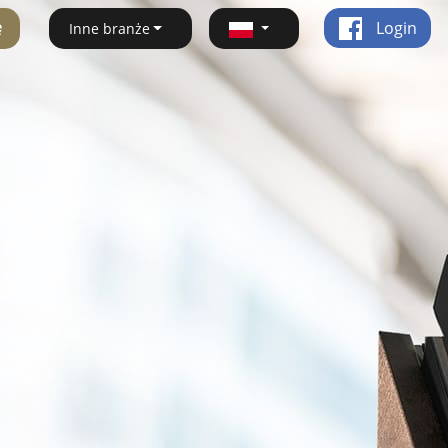
ę
Login
Inne branże