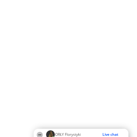
ORŁY Florystyki
Live chat