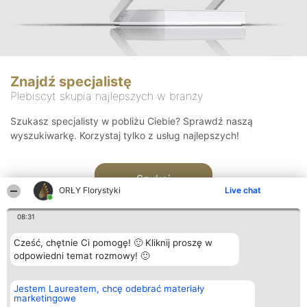
Znajdź specjalistę
Plebiscyt skupia najlepszych w branży
Szukasz specjalisty w pobliżu Ciebie? Sprawdź naszą
wyszukiwarkę. Korzystaj tylko z usług najlepszych!
Szukaj
ORŁY Florystyki
Live chat
08:31
Cześć, chętnie Ci pomogę! 🙂 Kliknij proszę w
odpowiedni temat rozmowy! 🙂
Organizator plebiscytu
Plebiscyt
Kontakt
Jestem Laureatem, chcę odebrać materiały
Bright Side Solutions sp. z o.
Laureaci
Kontakt
marketingowe
o. sp. k.
Lista