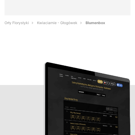
Orły Florystyki
Kwiaciarnie - Głogówek
Blumenbox