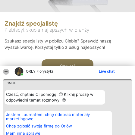
Znajdź specjalistę
Plebiscyt skupia najlepszych w branży
Szukasz specjalisty w pobliżu Ciebie? Sprawdź naszą
wyszukiwarkę. Korzystaj tylko z usług najlepszych!
Szukaj
ORŁY Florystyki
Live chat
15:04
Cześć, chętnie Ci pomogę! 🙂 Kliknij proszę w
odpowiedni temat rozmowy! 🙂
Organizator plebiscytu
Plebiscyt
Kontakt
Jestem Laureatem, chcę odebrać materiały
Bright Side Solutions sp. z o.
Laureaci
Kontakt
marketingowe
o. sp. k.
Lista
ul. Ruska 22
wszystkich
Chcę zgłosić swoją firmę do Orłów
Wrocław 50-079
Laureatów
Mam inną sprawę
KRS 0000749100 | Regon
Zasady