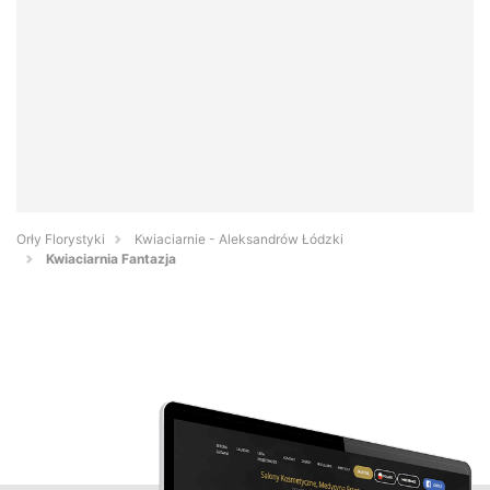
Orły Florystyki
Kwiaciarnie - Aleksandrów Łódzki
Kwiaciarnia Fantazja