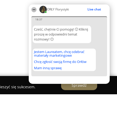
ORŁY Florystyki
Live chat
18:37
Cześć, chętnie Ci pomogę! 🙂 Kliknij
proszę w odpowiedni temat
rozmowy! 🙂
Jestem Laureatem, chcę odebrać
materiały marketingowe
Chcę zgłosić swoją firmę do Orłów
Mam inną sprawę
Sprawdź
ieszyć się sukcesem.