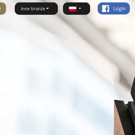
ę
Login
Inne branże