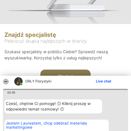
Znajdź specjalistę
Plebiscyt skupia najlepszych w branży
Szukasz specjalisty w pobliżu Ciebie? Sprawdź naszą
wyszukiwarkę. Korzystaj tylko z usług najlepszych!
Szukaj
ORŁY Florystyki
Live chat
02:45
Cześć, chętnie Ci pomogę! 🙂 Kliknij proszę w
odpowiedni temat rozmowy! 🙂
Organizator plebiscytu
Plebiscyt
Kontakt
Jestem Laureatem, chcę odebrać materiały
Bright Side Solutions sp. z o.
Laureaci
Kontakt
marketingowe
o. sp. k.
Lista