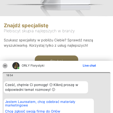
Znajdź specjalistę
Plebiscyt skupia najlepszych w branży
Szukasz specjalisty w pobliżu Ciebie? Sprawdź naszą
wyszukiwarkę. Korzystaj tylko z usług najlepszych!
Szukaj
ORŁY Florystyki
Live chat
18:54
Cześć, chętnie Ci pomogę! 🙂 Kliknij proszę w
odpowiedni temat rozmowy! 🙂
Organizator plebiscytu
Plebiscyt
Kontakt
Jestem Laureatem, chcę odebrać materiały
Bright Side Solutions sp. z o.
Laureaci
Kontakt
marketingowe
o. sp. k.
Lista
ul. Ruska 22
wszystkich
Chcę zgłosić swoją firmę do Orłów