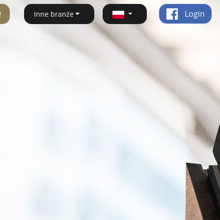
ę
Login
Inne branże