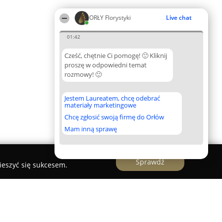
ORŁY Florystyki
Live chat
01:42
Cześć, chętnie Ci pomogę! 🙂 Kliknij
proszę w odpowiedni temat
rozmowy! 🙂
Jestem Laureatem, chcę odebrać
materiały marketingowe
Chcę zgłosić swoją firmę do Orłów
Mam inną sprawę
Sprawdź
ieszyć się sukcesem.